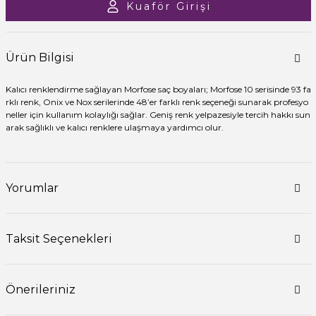
Kuaför Girişi
Ürün Bilgisi
Kalıcı renklendirme sağlayan Morfose saç boyaları; Morfose 10 serisinde 93 fa
rklı renk, Onix ve Nox serilerinde 48’er farklı renk seçeneği sunarak profesyo
neller için kullanım kolaylığı sağlar. Geniş renk yelpazesiyle tercih hakkı sun
arak sağlıklı ve kalıcı renklere ulaşmaya yardımcı olur.
Yorumlar
Taksit Seçenekleri
Önerileriniz