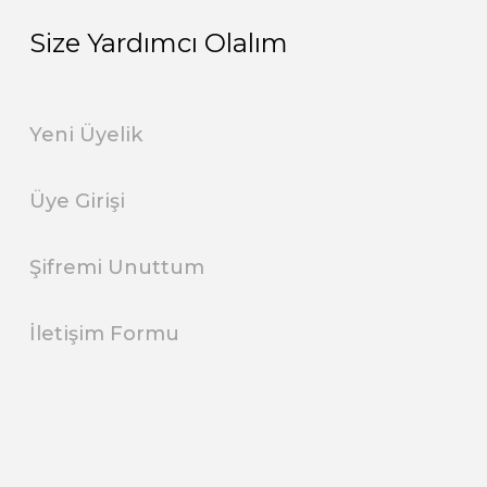
Size Yardımcı Olalım
Yeni Üyelik
Üye Girişi
Şifremi Unuttum
İletişim Formu