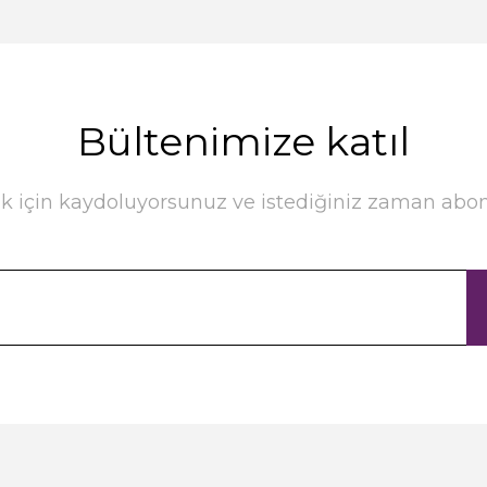
Bültenimize katıl
k için kaydoluyorsunuz ve istediğiniz zaman abonel