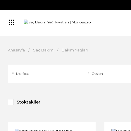
Anasayfa
Saç Bakım
Bakım Yağları
Morfose
Ossion
Stoktakiler