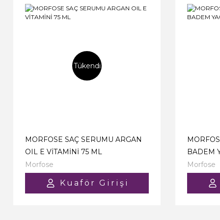
Tükendi
MORFOSE SAÇ SERUMU ARGAN
MORFOS
OIL E VİTAMİNİ 75 ML
BADEM Y
Morfose
Morfose
Kuaför Girişi