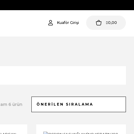
Kuaför Girişi
0,00
lam 6 ürün