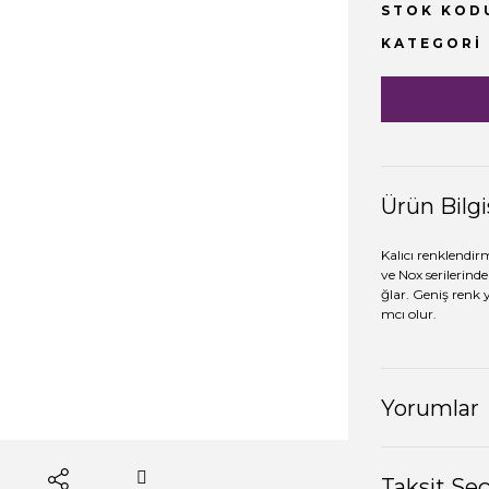
STOK KOD
KATEGORI
Ürün Bilgi
Kalıcı renklendir
ve Nox serilerinde
ğlar. Geniş renk 
mcı olur.
Yorumlar
Taksit Se