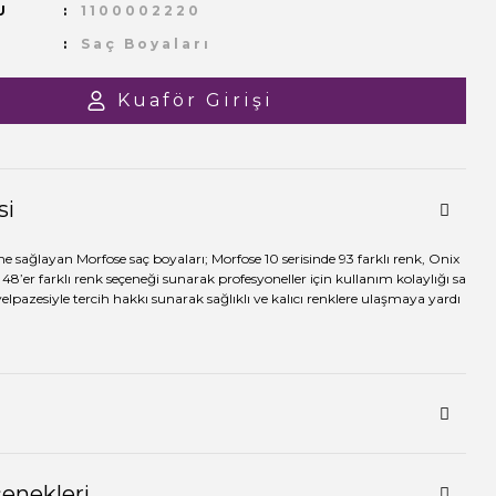
U
1100002220
Saç Boyaları
Kuaför Girişi
si
me sağlayan Morfose saç boyaları; Morfose 10 serisinde 93 farklı renk, Onix
 48’er farklı renk seçeneği sunarak profesyoneller için kullanım kolaylığı sa
yelpazesiyle tercih hakkı sunarak sağlıklı ve kalıcı renklere ulaşmaya yardı
çenekleri