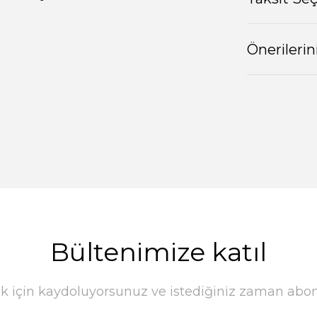
Önerilerin
Bültenimize katıl
k için kaydoluyorsunuz ve istediğiniz zaman abonel