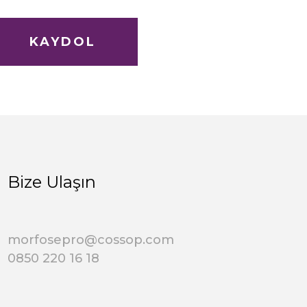
KAYDOL
Bize Ulaşın
morfosepro@cossop.com
0850 220 16 18