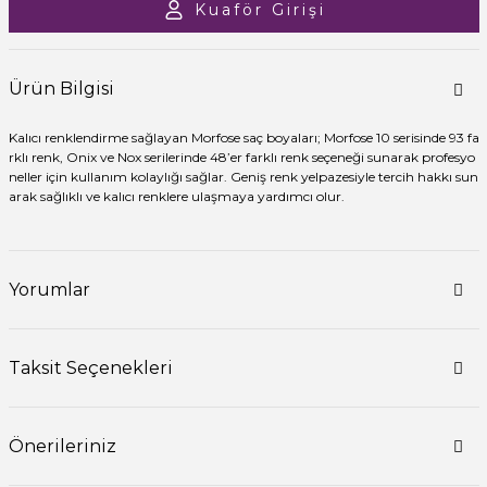
Kuaför Girişi
Ürün Bilgisi
Kalıcı renklendirme sağlayan Morfose saç boyaları; Morfose 10 serisinde 93 fa
rklı renk, Onix ve Nox serilerinde 48’er farklı renk seçeneği sunarak profesyo
neller için kullanım kolaylığı sağlar. Geniş renk yelpazesiyle tercih hakkı sun
arak sağlıklı ve kalıcı renklere ulaşmaya yardımcı olur.
Yorumlar
Taksit Seçenekleri
Önerileriniz