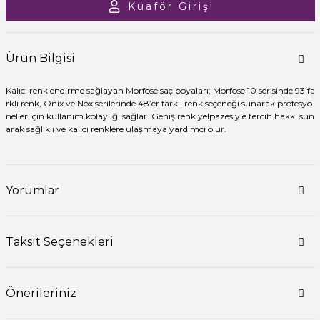
Kuaför Girişi
Ürün Bilgisi
Kalıcı renklendirme sağlayan Morfose saç boyaları; Morfose 10 serisinde 93 fa
rklı renk, Onix ve Nox serilerinde 48’er farklı renk seçeneği sunarak profesyo
neller için kullanım kolaylığı sağlar. Geniş renk yelpazesiyle tercih hakkı sun
arak sağlıklı ve kalıcı renklere ulaşmaya yardımcı olur.
Yorumlar
Taksit Seçenekleri
Önerileriniz