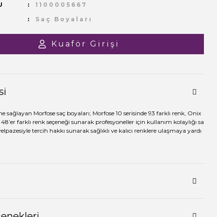
U
1100005667
Saç Boyaları
Kuaför Girişi
si
me sağlayan Morfose saç boyaları; Morfose 10 serisinde 93 farklı renk, Onix
 48’er farklı renk seçeneği sunarak profesyoneller için kullanım kolaylığı sa
yelpazesiyle tercih hakkı sunarak sağlıklı ve kalıcı renklere ulaşmaya yardı
çenekleri