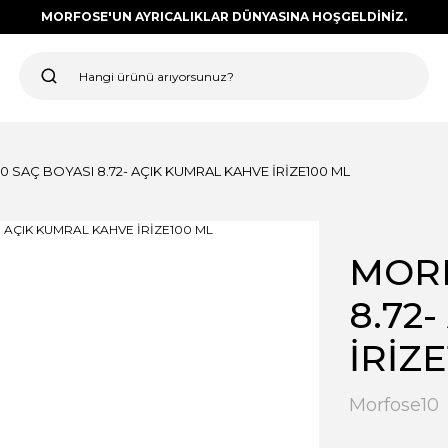
MORFOSE'UN AYRICALIKLAR DÜNYASINA HOŞGELDİNİZ.
 SAÇ BOYASI 8.72- AÇIK KUMRAL KAHVE İRİZE100 ML
MORF
8.72
İRİZ
Morfose10