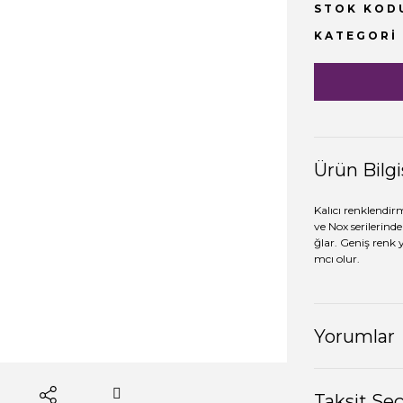
STOK KOD
KATEGORI
Ürün Bilgi
Kalıcı renklendir
ve Nox serilerinde
ğlar. Geniş renk 
mcı olur.
Yorumlar
Taksit Se