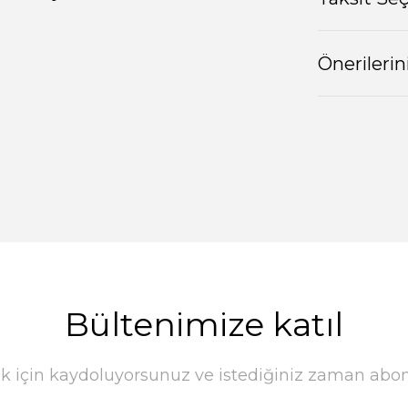
Önerilerin
Bültenimize katıl
k için kaydoluyorsunuz ve istediğiniz zaman abonel