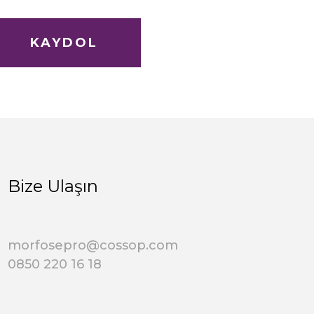
KAYDOL
Bize Ulaşın
morfosepro@cossop.com
0850 220 16 18