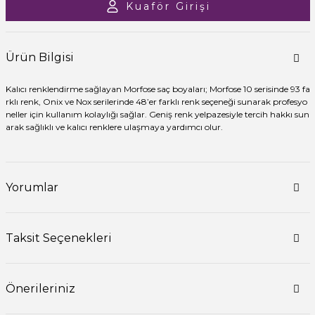
Kuaför Girişi
Ürün Bilgisi
Kalıcı renklendirme sağlayan Morfose saç boyaları; Morfose 10 serisinde 93 fa
rklı renk, Onix ve Nox serilerinde 48’er farklı renk seçeneği sunarak profesyo
neller için kullanım kolaylığı sağlar. Geniş renk yelpazesiyle tercih hakkı sun
arak sağlıklı ve kalıcı renklere ulaşmaya yardımcı olur.
Yorumlar
Taksit Seçenekleri
Önerileriniz