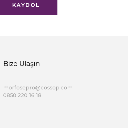
KAYDOL
Bize Ulaşın
morfosepro@cossop.com
0850 220 16 18