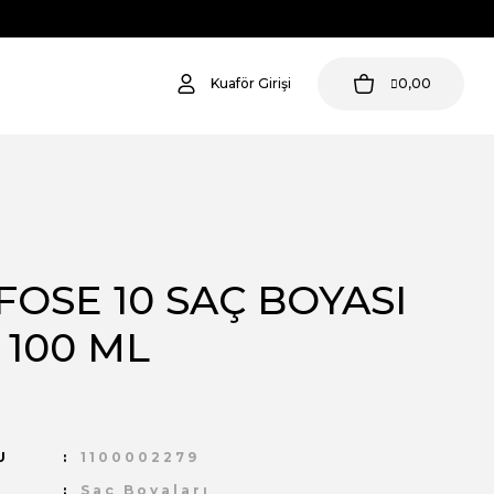
Kuaför Girişi
0,00
OSE 10 SAÇ BOYASI
 100 ML
U
1100002279
Saç Boyaları