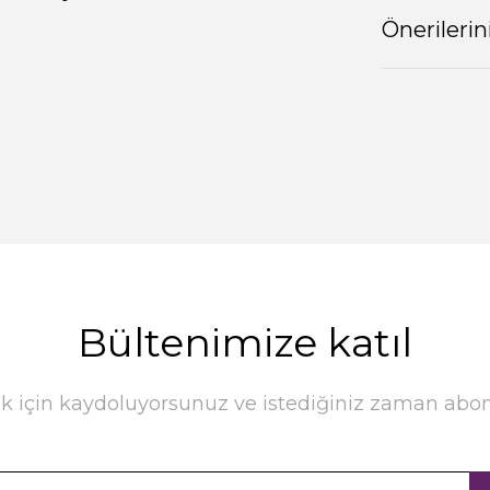
Önerilerin
Bültenimize katıl
k için kaydoluyorsunuz ve istediğiniz zaman abonel