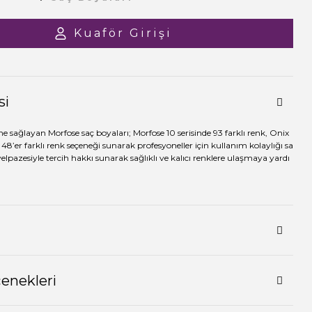
Kuaför Girişi
si
me sağlayan Morfose saç boyaları; Morfose 10 serisinde 93 farklı renk, Onix
 48’er farklı renk seçeneği sunarak profesyoneller için kullanım kolaylığı sa
yelpazesiyle tercih hakkı sunarak sağlıklı ve kalıcı renklere ulaşmaya yardı
çenekleri