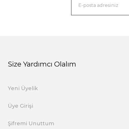
Size Yardımcı Olalım
Yeni Üyelik
Üye Girişi
Şifremi Unuttum