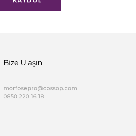
KAYDOL
Bize Ulaşın
morfosepro@cossop.com
0850 220 16 18