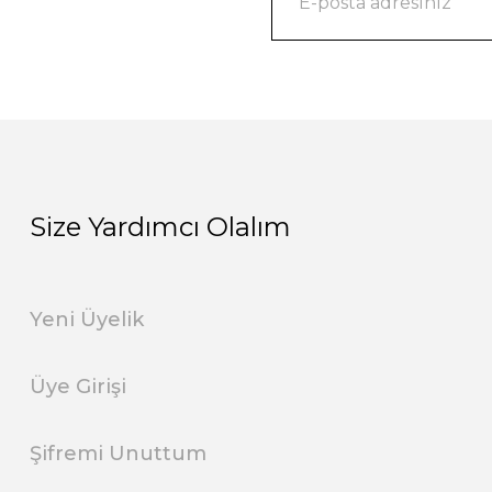
Size Yardımcı Olalım
Yeni Üyelik
Üye Girişi
Şifremi Unuttum