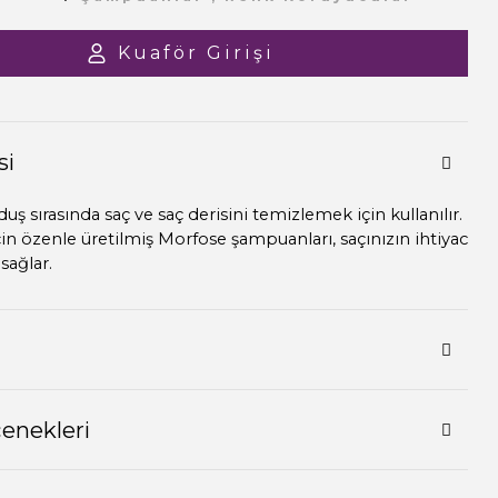
Kuaför Girişi
si
ş sırasında saç ve saç derisini temizlemek için kullanılır.
için özenle üretilmiş Morfose şampuanları, saçınızın ihtiyac
sağlar.
çenekleri