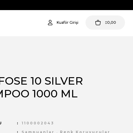
Kuaför Girişi
0,00
OSE 10 SILVER
POO 1000 ML
U
1100002043
Şampuanlar
,
Renk Koruyucular