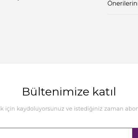
Önerilerin
Bültenimize katıl
k için kaydoluyorsunuz ve istediğiniz zaman abonel