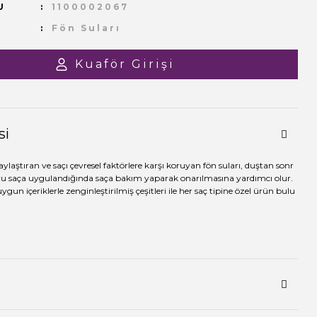
U
1100002067
Fön Suları
Kuaför Girişi
si
ylaştıran ve saçı çevresel faktörlere karşı koruyan fön suları, duştan sonr
ru saça uygulandığında saça bakım yaparak onarılmasına yardımcı olur.
ygun içeriklerle zenginleştirilmiş çeşitleri ile her saç tipine özel ürün bulu