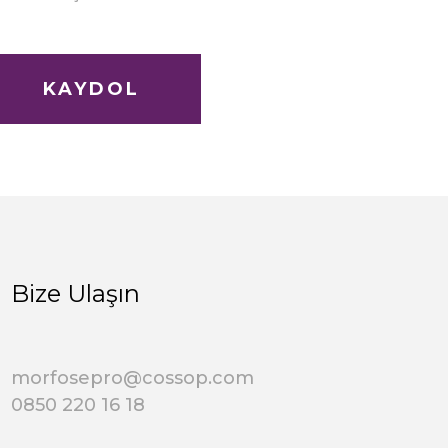
KAYDOL
Bize Ulaşın
morfosepro@cossop.com
0850 220 16 18