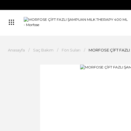
Anasayfa
Saç Bakım
Fön Suları
MORFOSE ÇİFT FAZLI