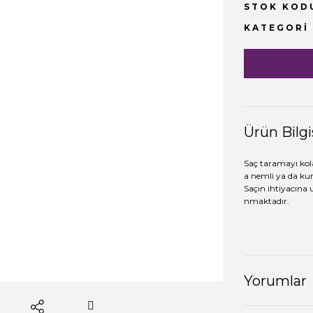
STOK KOD
KATEGORI
Ürün Bilgi
Saç taramayı kola
a nemli ya da ku
Saçın ihtiyacına u
nmaktadır.
Yorumlar