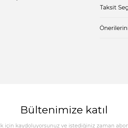
Taksit Se
Önerilerin
Bültenimize katıl
k için kaydoluyorsunuz ve istediğiniz zaman abonel