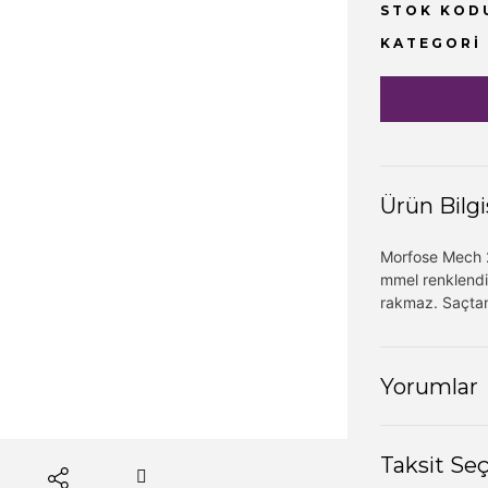
STOK KOD
KATEGORI
Ürün Bilgi
Morfose Mech 2
mmel renklendirm
rakmaz. Saçtan 
Yorumlar
Taksit Se