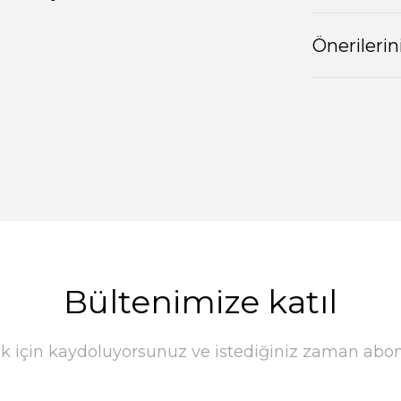
Önerilerin
Bültenimize katıl
k için kaydoluyorsunuz ve istediğiniz zaman abonel