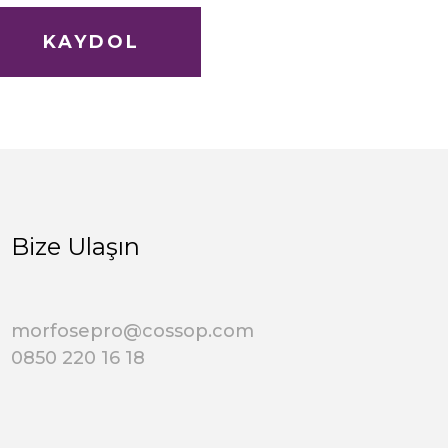
KAYDOL
Bize Ulaşın
morfosepro@cossop.com
0850 220 16 18