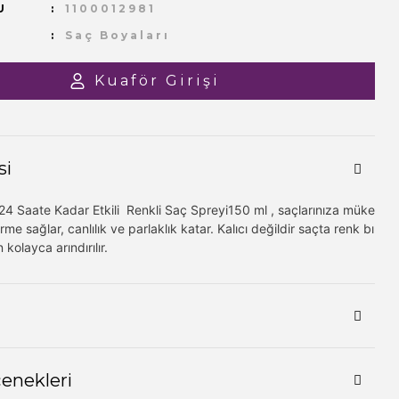
U
1100012981
Saç Boyaları
Kuaför Girişi
si
4 Saate Kadar Etkili Renkli Saç Spreyi150 ml , saçlarınıza müke
e sağlar, canlılık ve parlaklık katar. Kalıcı değildir saçta renk bı
kolayca arındırılır.
çenekleri