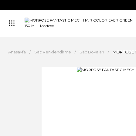
Anasayfa
Saç Renklendirme
Saç Boyaları
MORFOSE F