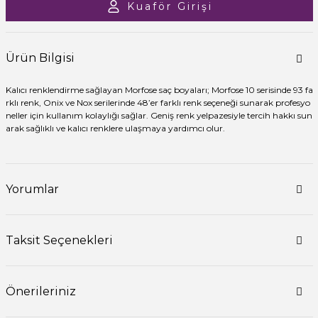
Kuaför Girişi
Ürün Bilgisi
Kalıcı renklendirme sağlayan Morfose saç boyaları; Morfose 10 serisinde 93 fa
rklı renk, Onix ve Nox serilerinde 48’er farklı renk seçeneği sunarak profesyo
neller için kullanım kolaylığı sağlar. Geniş renk yelpazesiyle tercih hakkı sun
arak sağlıklı ve kalıcı renklere ulaşmaya yardımcı olur.
Yorumlar
Taksit Seçenekleri
Önerileriniz