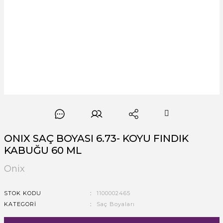
ONIX SAÇ BOYASI 6.73- KOYU FINDIK
KABUĞU 60 ML
Onix
STOK KODU
1100002465
KATEGORI
Saç Boyaları