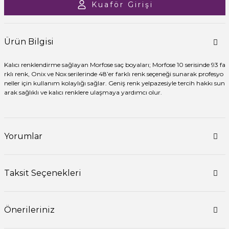
Kuaför Girişi
Ürün Bilgisi
Kalıcı renklendirme sağlayan Morfose saç boyaları; Morfose 10 serisinde 93 fa
rklı renk, Onix ve Nox serilerinde 48’er farklı renk seçeneği sunarak profesyo
neller için kullanım kolaylığı sağlar. Geniş renk yelpazesiyle tercih hakkı sun
arak sağlıklı ve kalıcı renklere ulaşmaya yardımcı olur.
Yorumlar
Taksit Seçenekleri
Önerileriniz