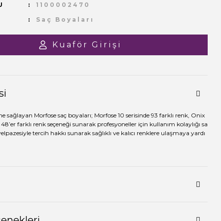
U
1100002470
Saç Boyaları
Kuaför Girişi
si
me sağlayan Morfose saç boyaları; Morfose 10 serisinde 93 farklı renk, Onix
 48’er farklı renk seçeneği sunarak profesyoneller için kullanım kolaylığı sa
yelpazesiyle tercih hakkı sunarak sağlıklı ve kalıcı renklere ulaşmaya yardı
çenekleri