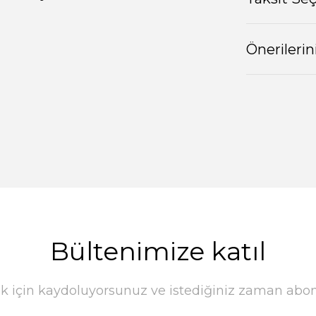
Önerilerin
Bültenimize katıl
k için kaydoluyorsunuz ve istediğiniz zaman abonel