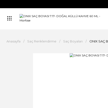
Anasayfa
Saç Renklendirme
Saç Boyaları
ONIX SAÇ B