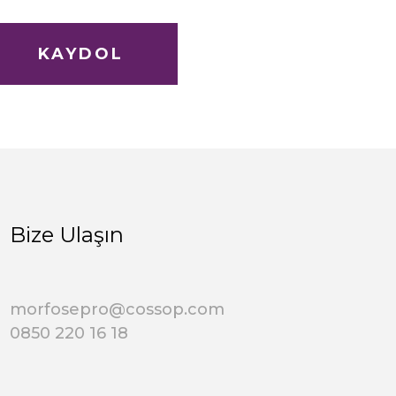
KAYDOL
Bize Ulaşın
morfosepro@cossop.com
0850 220 16 18