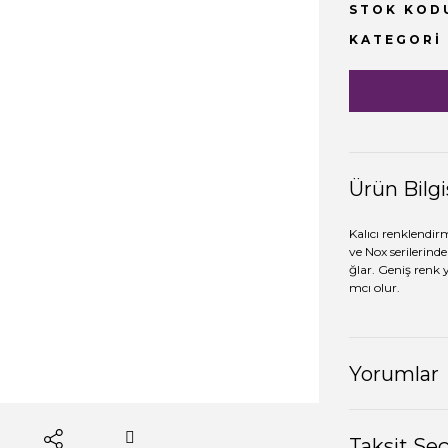
STOK KOD
KATEGORI
Ürün Bilgi
Kalıcı renklendir
ve Nox serilerinde
ğlar. Geniş renk 
mcı olur.
Yorumlar
Taksit Se