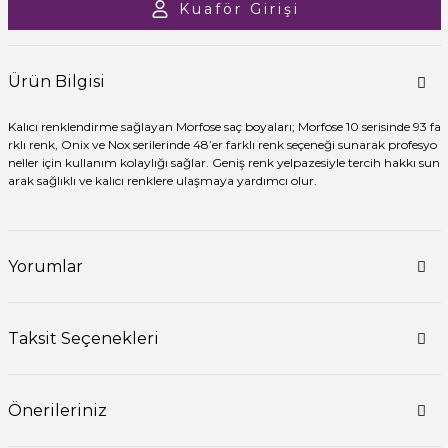
Kuaför Girişi
Ürün Bilgisi
Kalıcı renklendirme sağlayan Morfose saç boyaları; Morfose 10 serisinde 93 fa
rklı renk, Onix ve Nox serilerinde 48’er farklı renk seçeneği sunarak profesyo
neller için kullanım kolaylığı sağlar. Geniş renk yelpazesiyle tercih hakkı sun
arak sağlıklı ve kalıcı renklere ulaşmaya yardımcı olur.
Yorumlar
Taksit Seçenekleri
Önerileriniz