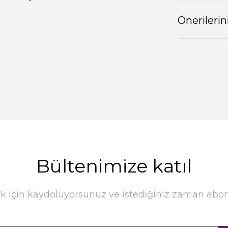
Önerilerin
Bültenimize katıl
k için kaydoluyorsunuz ve istediğiniz zaman abonel