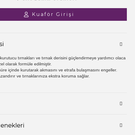
Kuaför Girişi
si
kurutucu tırnakları ve tırnak derisini güçlendirmeye yardımcı olaca
zel olarak formüle edilmiştir.
süre içinde kurutarak akmasını ve etrafa bulaşmasını engeller.
azandırır ve tırnaklarınıza ekstra koruma sağlar.
çenekleri