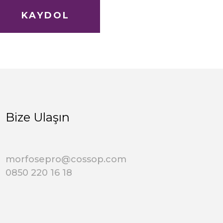
KAYDOL
Bize Ulaşın
morfosepro@cossop.com
0850 220 16 18