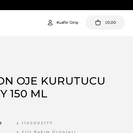
Kuaför Girişi
0,00
ON OJE KURUTUCU
Y 150 ML
U
1100002177
Cilt Bakım Ürünleri