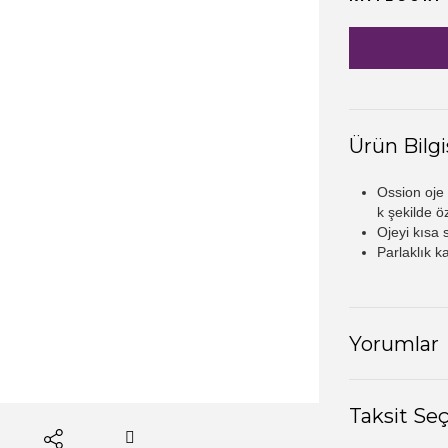
Ürün Bilgi
Ossion oje 
k şekilde ö
Ojeyi kısa 
Parlaklık k
Yorumlar
Taksit Se