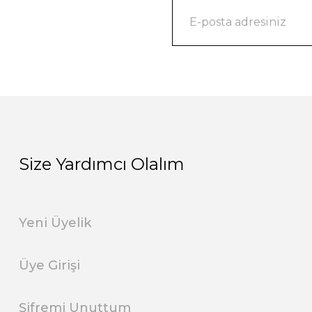
Size Yardımcı Olalım
Yeni Üyelik
Üye Girişi
Şifremi Unuttum