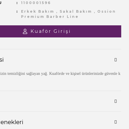
U
1100001596
Erkek Bakım
,
Sakal Bakım
,
Ossion
Premium Barber Line
Kuaför Girişi
si
izin temizliğini sağlayan yağ. Kuaförde ve kişisel ürünlerinizde güvenle k
çenekleri