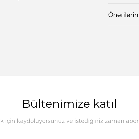
Önerilerin
Bültenimize katıl
k için kaydoluyorsunuz ve istediğiniz zaman abonel