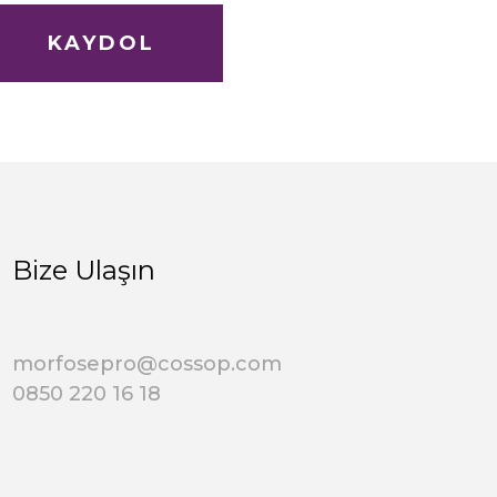
KAYDOL
Bize Ulaşın
morfosepro@cossop.com
0850 220 16 18