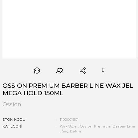
OSSION PREMIUM BARBER LINE WAX JEL
MEGA HOLD 150ML
Ossion
STOK KODU
1100001601
KATEGORI
Wax/Jöle
,
Ossion Premium Barber Line
,
Saç Bakım