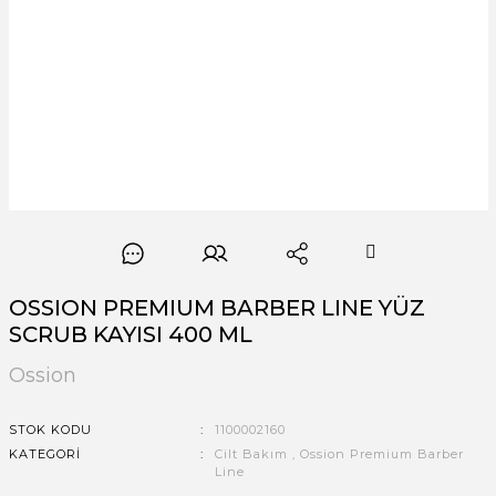
OSSION PREMIUM BARBER LINE YÜZ
SCRUB KAYISI 400 ML
Ossion
STOK KODU
1100002160
KATEGORI
Cilt Bakım
,
Ossion Premium Barber
Line