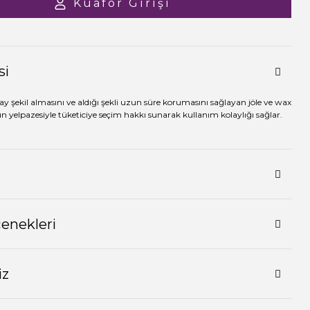
Kuaför Girişi
si
ay şekil almasını ve aldığı şekli uzun süre korumasını sağlayan jöle ve wax
rün yelpazesiyle tüketiciye seçim hakkı sunarak kullanım kolaylığı sağlar.
çenekleri
iz