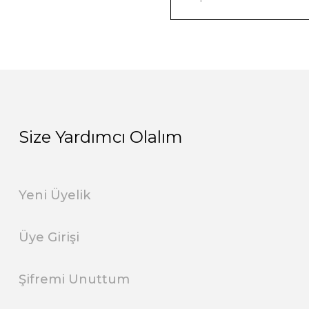
Size Yardımcı Olalım
Yeni Üyelik
Üye Girişi
Şifremi Unuttum