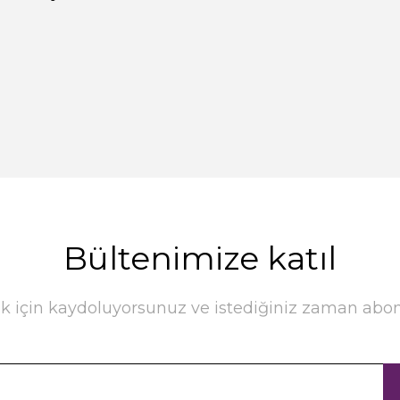
Bültenimize katıl
k için kaydoluyorsunuz ve istediğiniz zaman abonel