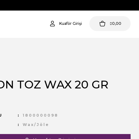
Kuaför Girişi
0,00
ON TOZ WAX 20 GR
U
1800000098
Wax/Jöle