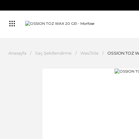
Anasayfa
Saç Şekillendirme
Wax/Jöle
OSSION TOZ W