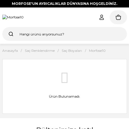
MORFOSE'UN AYRICALIKLAR DÜNYASINA HOŞGELDİNİZ.
Anasayfa
Saç Renklendirme
Saç Boyaları
Morfose10
Ürün Bulunamadı.