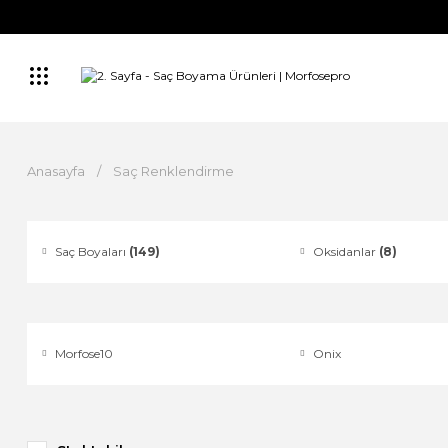
Anasayfa
Saç Renklendirme
Saç Boyaları
(149)
Oksidanlar
(8)
Morfose10
Onix