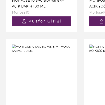
MORFOSE 10 SAÇ BOYASI 8.4-
MORFOSE
AÇIK BAKIR 100 ML
AÇIK YO
Morfose10
Morfose1
Kuaför Girişi