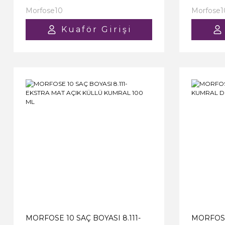
Morfose10
Morfose1
Kuaför Girişi
MORFOSE 10 SAÇ BOYASI 8.111-
MORFOSE