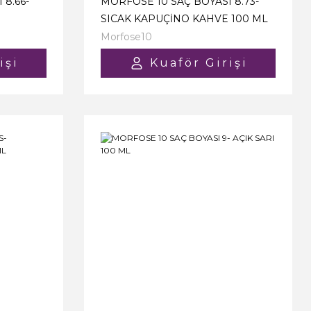
8.66-
MORFOSE 10 SAÇ BOYASI 8.73-
SICAK KAPUÇİNO KAHVE 100 ML
Morfose10
işi
Kuaför Girişi