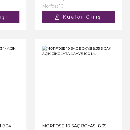
ML
Morfose10
işi
Kuaför Girişi
 8.34-
MORFOSE 10 SAÇ BOYASI 8.35