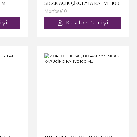
0 ML
SICAK AÇIK ÇİKOLATA KAHVE 100
ML
Morfose10
işi
Kuaför Girişi