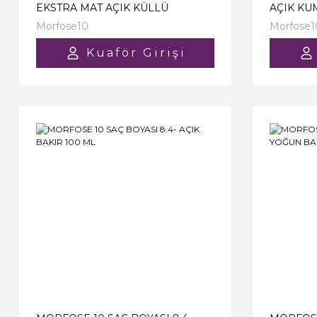
EKSTRA MAT AÇIK KÜLLÜ
AÇIK KU
KUMRAL 100 ML
Morfose10
Morfose1
Kuaför Girişi