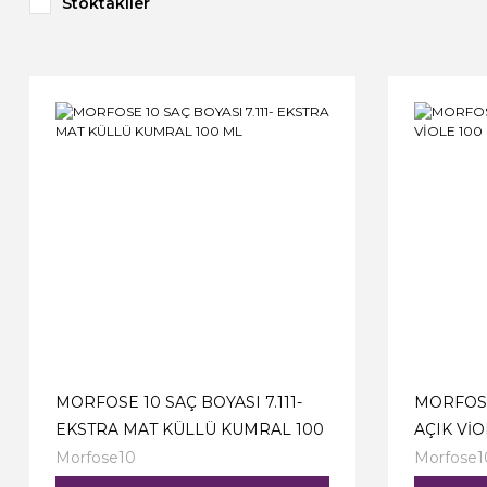
Stoktakiler
MORFOSE 10 SAÇ BOYASI 7.111-
MORFOSE 
EKSTRA MAT KÜLLÜ KUMRAL 100
AÇIK VİO
ML
Morfose10
Morfose1