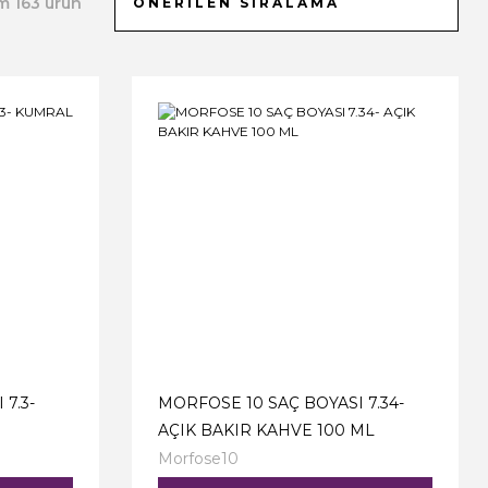
m 163 ürün
7.3-
MORFOSE 10 SAÇ BOYASI 7.34-
AÇIK BAKIR KAHVE 100 ML
Morfose10